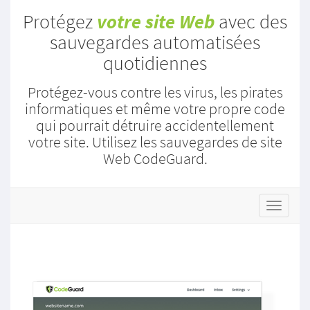
Protégez
votre site Web
avec des
sauvegardes automatisées
quotidiennes
Protégez-vous contre les virus, les pirates
informatiques et même votre propre code
qui pourrait détruire accidentellement
votre site. Utilisez les sauvegardes de site
Web CodeGuard.
s
t
o
r
e
.
t
o