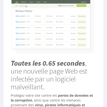
g
g
l
e
N
a
v
Toutes les 0.65 secondes
,
une nouvelle page Web est
infectée par un logiciel
malveillant.
Protégez votre site contre les
pertes de données et
la corruption
, ainsi que contre les menaces
provenant des
virus, pirates informatiques et