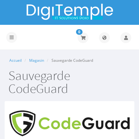
0
Basculer
la
navigation
Accueil
Magasin
Sauvegarde CodeGuard
Sauvegarde
CodeGuard