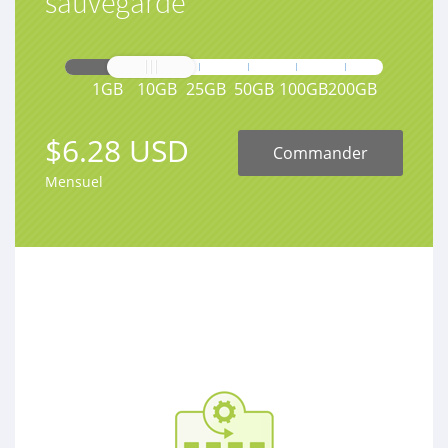
sauvegarde
1GB
10GB
25GB
50GB
100GB
200GB
$6.28 USD
Commander
Mensuel