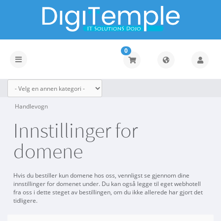
0
Bytt
navigasjon
Handlevogn
Innstillinger for
domene
Hvis du bestiller kun domene hos oss, vennligst se gjennom dine
innstillinger for domenet under. Du kan også legge til eget webhotell
fra oss i dette steget av bestillingen, om du ikke allerede har gjort det
tidligere.