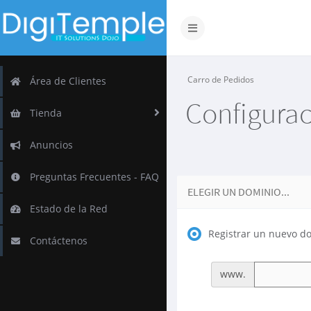
Alternar
Navegación
Carro de Pedidos
Área de Clientes
Configura
Tienda
Anuncios
Preguntas Frecuentes - FAQ
ELEGIR UN DOMINIO...
Estado de la Red
Registrar un nuevo d
Contáctenos
www.