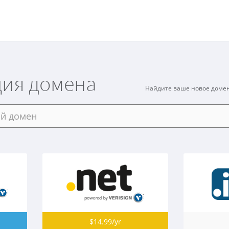
ция домена
Найдите ваше новое домен
$14.99/yr