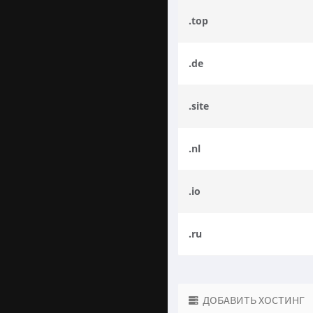
.top
.de
.site
.nl
.io
.ru
ДОБАВИТЬ ХОСТИНГ