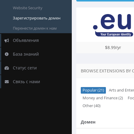
Website Security
Зарегистрировать домен
Перенести домен к нам
Объявления
$8.99/yr
База знаний
Статус сети
BROWSE EXTENSIONS BY 
Связь с нами
Popular (21)
Arts and Ente
Money and Finance (2)
Foo
Other (40)
Домен