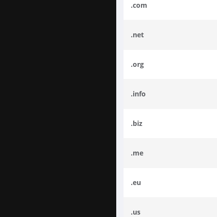
.com
.net
.org
.info
.biz
.me
.eu
.us