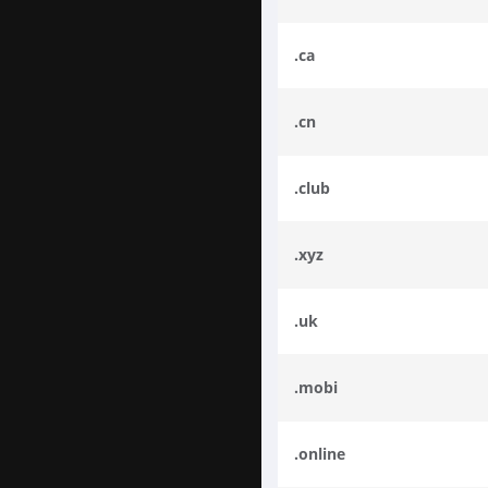
.ca
.cn
.club
.xyz
.uk
.mobi
.online