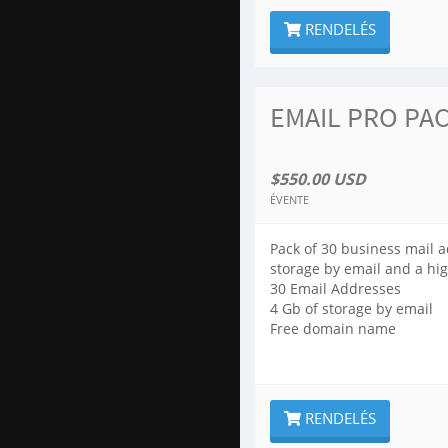
RENDELÉS
EMAIL PRO PAC
$550.00 USD
ÉVENTE
Pack of 30 business mail 
storage by email and a hig
30 Email Addresses
4 Gb of storage by email
Free domain name
RENDELÉS