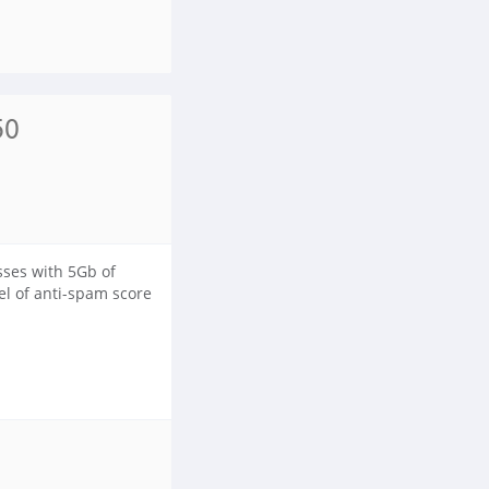
50
sses with 5Gb of
el of anti-spam score