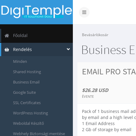
Váltás
a
navigációra
Bevásárlókosár
Főoldal
Business 
Rendelés
Minden
EMAIL PRO ST
Shared Hosting
Business Email
$26.28 USD
Google Suite
ÉVENTE
SSL Certificates
Pack of 1 business mail ad
WordPress Hosting
by email and a high level 
Weboldal Készítő
1 Email Address
2 Gb of storage by email
Webhely Biztonsági mentése