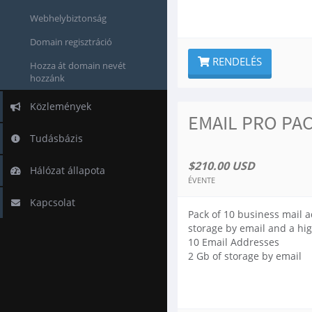
Webhelybiztonság
Domain regisztráció
RENDELÉS
Hozza át domain nevét
hozzánk
Közlemények
EMAIL PRO PAC
Tudásbázis
$210.00 USD
Hálózat állapota
ÉVENTE
Kapcsolat
Pack of 10 business mail 
storage by email and a hig
10 Email Addresses
2 Gb of storage by email