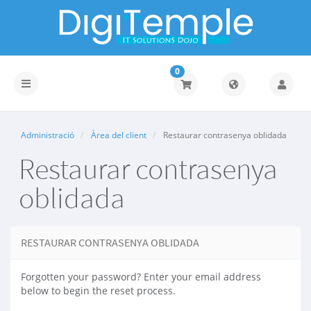
0
Toggle
navigation
Administració
Àrea del client
Restaurar contrasenya oblidada
Restaurar contrasenya
oblidada
RESTAURAR CONTRASENYA OBLIDADA
Forgotten your password? Enter your email address
below to begin the reset process.