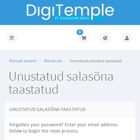
0
Toggle
navigation
Portaali avaleht
Kliendi ala
Unustatud salasõna taastatud
Unustatud salasõna
taastatud
UNUSTATUD SALASÕNA TAASTATUD
Forgotten your password? Enter your email address
below to begin the reset process.