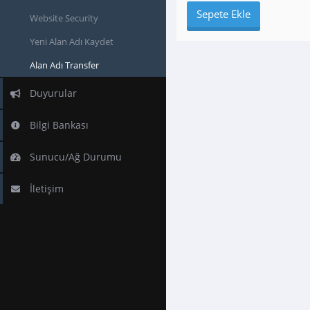
Sepete Ekle
Website Security
Yeni Alan Adı Kaydet
Alan Adı Transfer
Duyurular
Bilgi Bankası
Sunucu/Ağ Durumu
İletişim