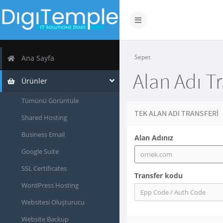
Toggle
navigation
Sepet
Ana Sayfa
Alan Adı Tr
Ürünler
Tümünü Görüntüle
TEK ALAN ADI TRANSFERI
Shared Hosting
Business Email
Alan Adınız
Google Suite
SSL Certificates
Transfer kodu
WordPress Hosting
Websitesi Oluşturucu
Website Backup