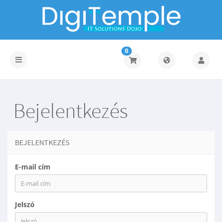
0
Váltás
a
navigációra
Bejelentkezés
BEJELENTKEZÉS
E-mail cím
Jelszó